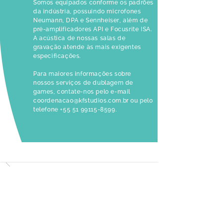
Somos equipados conforme os padrões
da indústria, possuindo microfones
Neumann, DPA e Sennheiser, além de
pré-amplificadores API e Focusrite ISA.
A acústica de nossas salas de
gravação atende às mais exigentes
especificações.
Para maiores informações sobre
nossos serviços de dublagem de
games, contate-nos pelo e-mail
coordenacao@kfstudios.com.br
ou pelo
telefone
+55 51 99115-8599
.