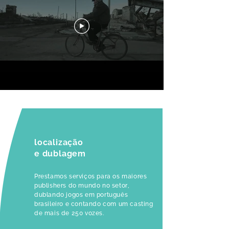
localização
e dublagem
Prestamos serviços para os maiores
publishers do mundo no setor,
dublando jogos em português
brasileiro e contando com um casting
de mais de 250 vozes.