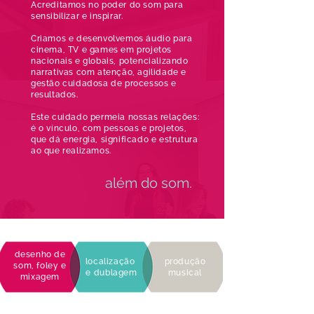
Acreditamos no poder do som para
sensibilizar e inspirar.
Criamos e desenvolvemos áudio para
cinema, TV e games em projetos
nacionais e globais, potencializando
narrativas com atenção, agilidade e
gestão cuidadosa de processos e
resultados.
Este cuidado permeia nossas relações:
é o vínculo, com pessoas e projetos,
que dá energia, significado e estrutura
ao que realizamos.
além do som.
desenho de
localização
produção
som, foley
e
e
dublagem
musical
mixagem